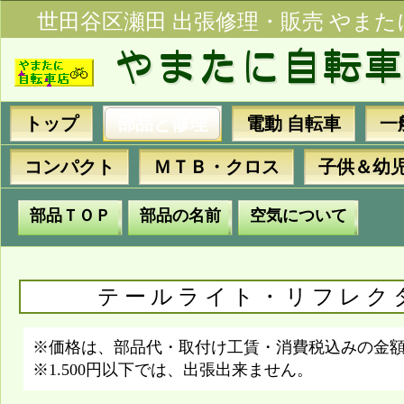
世田谷区瀬田 出張修理・販売 やまた
トップ
部品と修理
電動 自転車
一
コンパクト
ＭＴＢ・クロス
子供＆幼
部品ＴＯＰ
部品の名前
空気について
テールライト・リフレク
※価格は、部品代・取付け工賃・消費税込みの金
※1.500円以下では、出張出来ません。