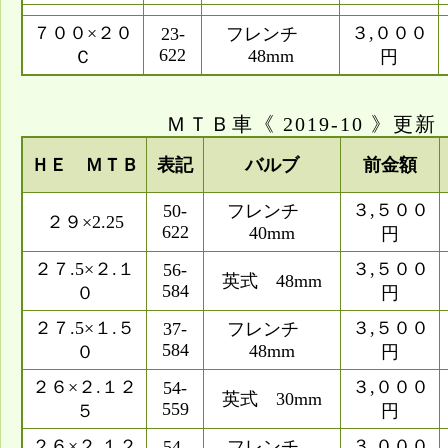
７００×２０
３,０００
23-
フレンチ
622
48mm
Ｃ
円
ＭＴＢ車《 2019-10 》更新
ＨＥ ＭＴＢ
表記
バルブ
前金額
３,５００
50-
フレンチ
２９×2.25
622
40mm
円
２７.5×２.１
３,５００
56-
英式 48mm
584
０
円
２７.5×１.５
３,５００
37-
フレンチ
584
48mm
０
円
２６×２.１２
３,０００
54-
英式 30mm
559
５
円
２６×２.１２
３,０００
54-
フレンチ