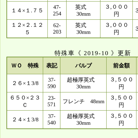
３,０００
47-
英式
１４×１.７５
254
30mm
円
１２×２.１２
３,０００
62-
英式
203
30mm
５
円
特殊車《 2019-10 》更新
ＷＯ 特殊
表記
バルブ
前金額
３,５００
37-
超極厚英式
２６×１3/8
590
30mm
円
６５０×２３
３,５００
23-
フレンチ 48mm
571
Ｃ
円
３,５００
37-
超極厚英式
２４×１3/8
540
30mm
円