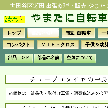
世田谷区瀬田 出張修理・販売 やまた
トップ
部品と修理
電動 自転車
一
コンパクト
ＭＴＢ・クロス
子供＆幼
部品ＴＯＰ
部品の名前
空気について
チューブ（タイヤの中
※価格は、部品代・取付け工賃・消費税込みの金