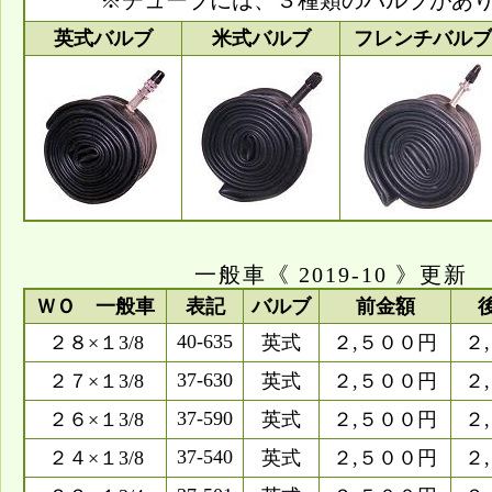
※チューブには、３種類のバルブがあ
英式バルブ
米式バルブ
フレンチバルブ
一般車《 2019-10 》更新
ＷＯ 一般車
表記
バルブ
前金額
40-635
２８×１3/8
英式
２,５００円
２
37-630
２７×１3/8
英式
２,５００円
２
37-590
２６×１3/8
英式
２,５００円
２
37-540
２４×１3/8
英式
２,５００円
２